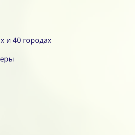
х и 40 городах
неры