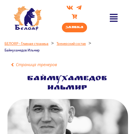
Заявка
>
>
БЕЛОЯР - Главная страница
Тренерский состав
Баймухамедов Ильмир
Страница тренеров
Баймухамедов
Ильмир