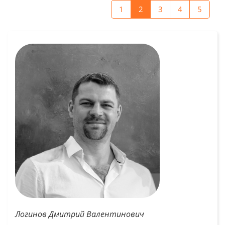
1
2
3
4
5
Логинов Дмитрий Валентинович