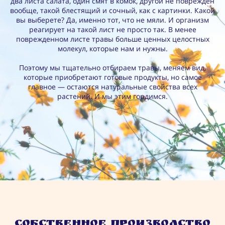
два листа салата, один смят в комок, другой не повреждён
вообще, такой блестящий и сочный, как с картинки. Какой
вы выберете? Да, именно тот, что не мяли. И организм
реагирует на такой лист не просто так. В менее
поврежденном листе травы больше ценных целостных
молекул, которые нам и нужны.
Поэтому мы тщательно отбираем травы, меняем вид,
которые приобретают готовые продукты, но самое
главное — остаются натуральные свойства всех
растений. И мы этим гордимся.
Собственное производство