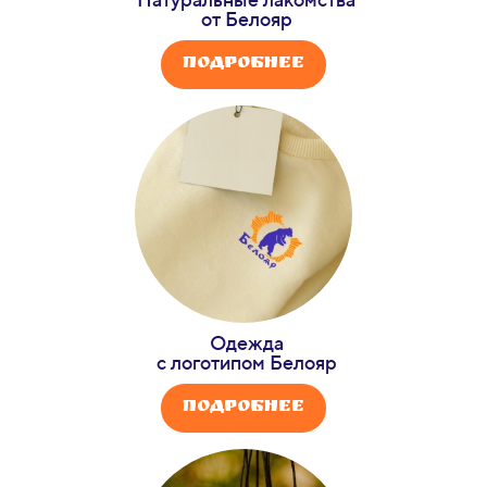
от Белояр
Подробнее
Одежда
с логотипом Белояр
Подробнее